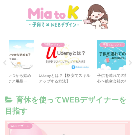
WEBデザイン
子育てについて
始め
Udemyとは？【格安でスキル
子供を連れての旅行にも安
デ
ー
アップする方法】
心〜航空会社のサービス活用
に
術〜
育休を使ってWEBデザイナーを
目指す
WEBデザイン