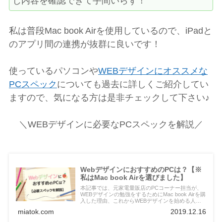
じ内容を確認できて手間いらず！
私は普段Mac book Airを使用しているので、iPadと
のアプリ間の連携が抜群に良いです！
使っているパソコンや
WEBデザインにオススメな
PCスペック
についても過去に詳しくご紹介してい
ますので、気になる方は是非チェックして下さい♪
＼WEBデザインに必要なPCスペックを解説／
WebデザインにおすすめのPCは？【※
私はMac book Airを選びました】
本記事では、元家電量販店のPCコーナー担当が、
WEBデザインの勉強をするためにMac book Airを購
入した理由、これからWEBデザインを始める人が
買うべきPCについて詳しく解説します。元家電量
miatok.com
2019.12.16
販店の販売員が押さえておくべきポイントをお伝え
します。PC選びに失敗したくない人も必見です。