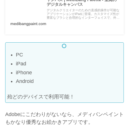
デジタルキャンバス
デジタルクリエイターのための直感的操作が可能な
アプリケーションがiPadに登場。カスタマイズ性が
豊富なブラシと合理的なインターフェイスで、外出
中のクリエイターにも最適です。
medibangpaint.com
PC
iPad
iPhone
Android
殆どのデバイスで利用可能！
Adobeにこだわりがないなら、メディバンペイント
もかなり優秀なお絵かきアプリです。