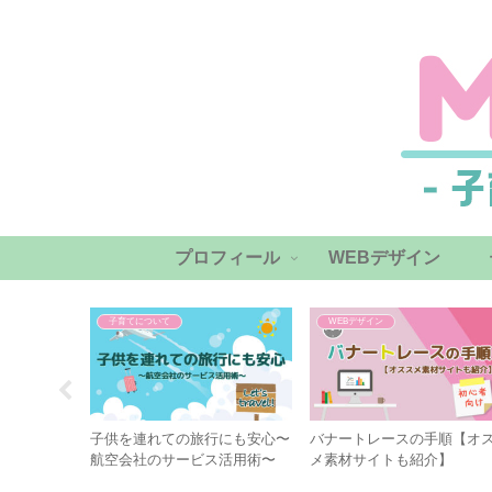
プロフィール
WEBデザイン
子育てについて
WEBデザイン
から始め
子供を連れての旅行にも安心〜
バナートレースの手順【オ
用品ー
航空会社のサービス活用術〜
メ素材サイトも紹介】