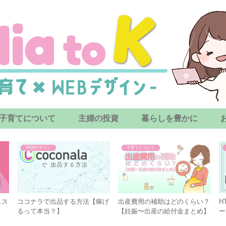
子育てについて
主婦の投資
暮らしを豊かに
WEBデザイン
子育てについて
スス
ココナラで出品する方法【稼げ
出産費用の補助はどのくらい？
H
るって本当？】
【妊娠〜出産の給付金まとめ】
ー