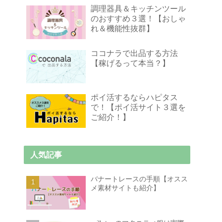
調理器具＆キッチンツール
のおすすめ３選！【おしゃ
れ＆機能性抜群】
ココナラで出品する方法
【稼げるって本当？】
ポイ活するならハピタス
で！【ポイ活サイト３選を
ご紹介！】
人気記事
バナートレースの手順【オスス
メ素材サイトも紹介】