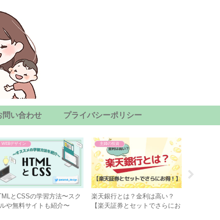
お問い合わせ
プライバシーポリシー
WEBデザイン
主婦の投資
WEBデザイ
TMLとCSSの学習方法〜スク
楽天銀行とは？金利は高い？
ipadとAp
ルや無料サイトも紹介〜
【楽天証券とセットでさらにお
【おすす
得！】