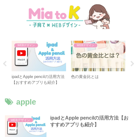
WEBデザイン
WEBデザイン
量販
ipadとApple pencilの活用方法
色の黄金比とは
W
スス
【おすすめアプリも紹介】
は？
選
apple
ipadとApple pencilの活用方法【お
WEBデザイン
すすめアプリも紹介】