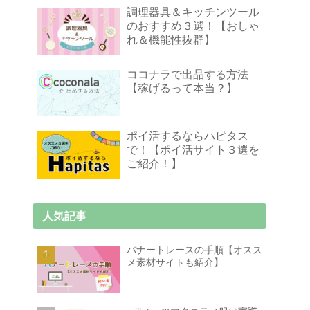
調理器具＆キッチンツール
のおすすめ３選！【おしゃ
れ＆機能性抜群】
ココナラで出品する方法
【稼げるって本当？】
ポイ活するならハピタス
で！【ポイ活サイト３選を
ご紹介！】
人気記事
バナートレースの手順【オスス
メ素材サイトも紹介】