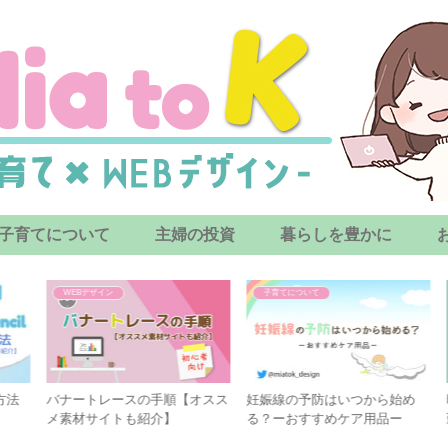
子育てについて
主婦の投資
暮らしを豊かに
WEBデザイン
子育てについて
法
バナートレースの手順【オスス
妊娠線の予防はいつから始め
時
メ素材サイトも紹介】
る？ーおすすめケア用品ー
勤
る