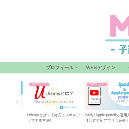
プロフィール
WEBデザイン
WEBデザイン
WEBデザイン
にも安心〜
Udemyとは？【格安でスキルア
ipadとApple pencilの活用方
活用術〜
ップする方法】
【おすすめアプリも紹介】