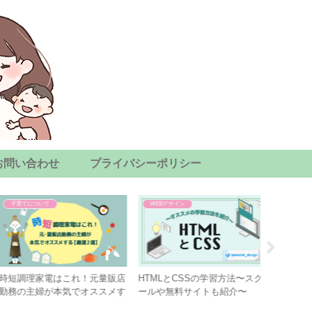
お問い合わせ
プライバシーポリシー
子育てについて
WEBデザイン
子育てにつ
短調理家電はこれ！元量販店
HTMLとCSSの学習方法〜スク
出産費用
務の主婦が本気でオススメす
ールや無料サイトも紹介〜
【妊娠〜
【厳選２選】