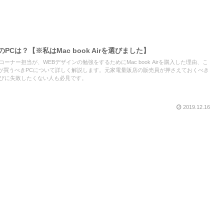
PCは？【※私はMac book Airを選びました】
ーナー担当が、WEBデザインの勉強をするためにMac book Airを購入した理由、こ
人が買うべきPCについて詳しく解説します。元家電量販店の販売員が押さえておくべき
選びに失敗したくない人も必見です。
2019.12.16