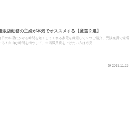
量販店勤務の主婦が本気でオススメする【厳選２選】
毎日の料理にかかる時間を短くしてくれる家電を厳選して２つご紹介。元販売員で家電
する！自由な時間を増やして、生活満足度を上げたい方は必見。
2019.11.25