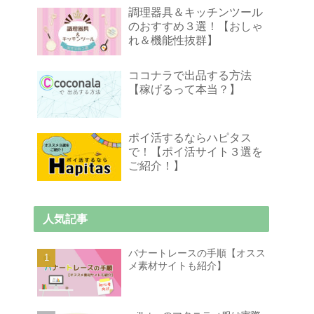
調理器具＆キッチンツール
のおすすめ３選！【おしゃ
れ＆機能性抜群】
ココナラで出品する方法
【稼げるって本当？】
ポイ活するならハピタス
で！【ポイ活サイト３選を
ご紹介！】
人気記事
バナートレースの手順【オスス
メ素材サイトも紹介】