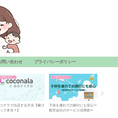
お問い合わせ
プライバシーポリシー
WEBデザイン
子育てについて
WEBデザイ
コナラで出品する方法【稼げ
子供を連れての旅行にも安心〜
デザイン
って本当？】
航空会社のサービス活用術〜
も！【お