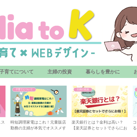
子育てについて
主婦の投資
暮らしを豊かに
子育てについて
主婦の投資
スス
時短調理家電はこれ！元量販店
楽天銀行とは？金利は高い？
コ
勤務の主婦が本気でオススメす
【楽天証券とセットでさらにお
る
る【厳選２選】
得！】