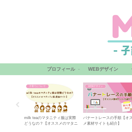
プロフィール
WEBデザイン
子育てについて
WEBデザイン
から始め
milk teaのマタニティ服は実際
バナートレースの手順【オ
用品ー
どうなの？【オススメのマタニ
メ素材サイトも紹介】
ティ服通販サイト】